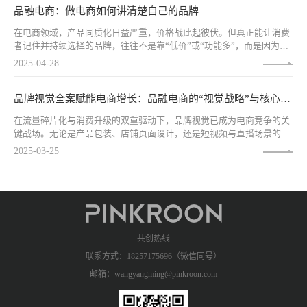
题、达人的四方共振。下面给出一套可执行的思路与步骤。
品融电商：做电商如何讲清楚自己的品牌
在电商领域，产品同质化日益严重，价格战此起彼伏。但真正能让消费
者记住并持续选择的品牌，往往不是靠“低价”或“功能多”，而是因为他
们讲清楚了一件事——用户的问题，我能解决。正如营销大师特德·莱维
2025-04-28
特所言：“顾客购买的从来不是商品，而是解决问题的办法。”对于电商
品牌而言，如何将这一理念融入运营策略，是脱颖而出的关键。
品牌视觉全案赋能电商增长：品融电商的“视觉战略”与核心优势
在流量碎片化与消费升级的双重驱动下，品牌视觉已成为电商竞争的关
键战场。无论是产品包装、店铺页面设计，还是短视频与直播场景的视
觉呈现，都在直接影响用户的购买决策与品牌认知。作为一站式品牌化
2025-03-25
电商服务商，品融电商（PINKROON）通过独创的「效品合一 全域增
长」方法论，以品牌视觉全案为核心抓手，助力品牌在激烈的市场竞争
中构建差异化壁垒，实现从流量到销量的高效转化。
共创热线
联系方式：18257175696（微信同号）
邮箱：wangyangming@pinkroon.com