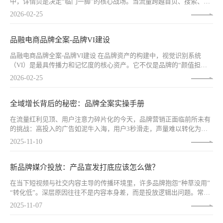
中，详情页是决定“临门一脚”的核心战场。当流量跨越首页、搜索、推
荐的重重关卡，最终抵达详情页时，品牌迎来了与消费者最深度的沟通
2026-02-25
机会——也是最后的转化机会。一个优秀的爆品详情页，不仅是产品说
明书，更是“不出门的销售员”，是品牌信任的构建场，是消费决策的加
速器。
品融电商品牌全案-品牌VI建设
品融电商品牌全案-品牌VI建设 在品牌资产的构建中，视觉识别系统
（VI）是最具传播力和记忆度的核心资产。它不仅是品牌的“颜值担
当”，更是品牌战略的视觉化表达，是品牌与消费者建立情感连接的“第
2026-02-25
一触点”。一套成功的VI系统，能够让品牌在纷杂的市场中一眼被识
别、一次被记住，持续积累品牌视觉资产。
全域增长背后的秘密：品牌全案实操手册
在流量红利见顶、用户注意力碎片化的今天，品牌营销正面临前所未有
的挑战：高投入的广告如泥牛入海，用户3秒滑走，声量难以转化为销
量，品效割裂成为常态。而品融电商，作为国内少数集品牌策略、视觉
2025-11-10
创意、媒介投放、电商全域运营于一体的全案服务商，正以一套系统
化、可复制的“效品合一·全域增长”方法论，打破困局，重塑品牌增长路
径。
新品牌媒介投放：产品宣发打底应该怎么做？
在当下短视频与社交内容主导的传播环境里，许多品牌抱怨“种草没用”
“转化低”。深层原因往往不是内容本身差，而是投放逻辑出问题。常见
的三类错误——盲目追求低成本泛流量、过分看重虚高粉丝数、以及过
2025-11-07
度依赖平台榜单——导致预算花了、结果却看不见。要把产品宣发打好
底盘，应该把目标放回“撬动高质量自然流量”，实现品牌、平台、话